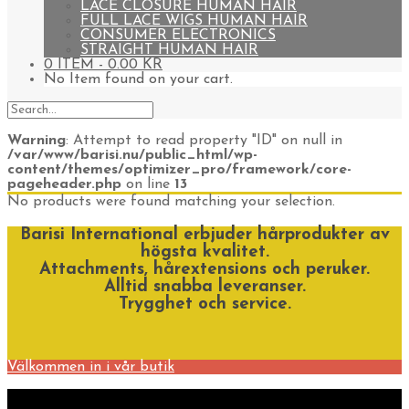
LACE CLOSURE HUMAN HAIR
FULL LACE WIGS HUMAN HAIR
CONSUMER ELECTRONICS
STRAIGHT HUMAN HAIR
0 ITEM -
0.00
KR
No Item found on your cart.
Warning
: Attempt to read property "ID" on null in
/var/www/barisi.nu/public_html/wp-
content/themes/optimizer_pro/framework/core-
pageheader.php
on line
13
No products were found matching your selection.
Barisi International erbjuder hårprodukter av
högsta kvalitet.
Attachments, hårextensions och peruker.
Alltid snabba leveranser.
Trygghet och service.
Välkommen in i vår butik