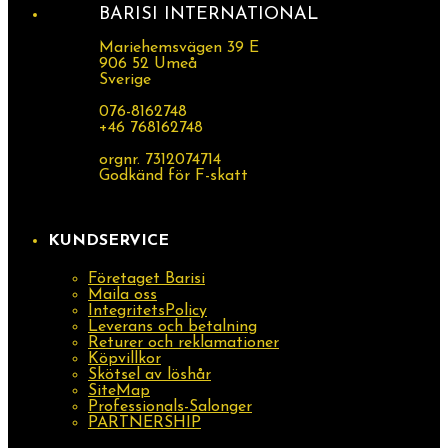
BARISI INTERNATIONAL
Mariehemsvägen 39 E
906 52 Umeå
Sverige
076-8162748
+46 768162748
orgnr. 7312074714
Godkänd för F-skatt
KUNDSERVICE
Företaget Barisi
Maila oss
IntegritetsPolicy
Leverans och betalning
Returer och reklamationer
Köpvillkor
Skötsel av löshår
SiteMap
Professionals-Salonger
PARTNERSHIP