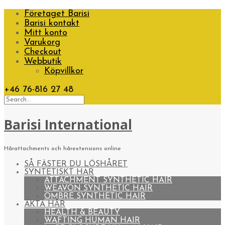
Företaget Barisi
Barisi kontakt
Mitt konto
Varukorg
Checkout
Webbutik
Köpvillkor
+46 76-816 27 48
Barisi International
Hårattachments och hårextensions online
SÅ FÄSTER DU LÖSHÅRET
SYNTETISKT HAR
ATTACHMENT SYNTHETIC HAIR
WEAVON SYNTHETIC HAIR
OMBRE SYNTHETIC HAIR
ÄKTA HÅR
HEALTH & BEAUTY
WAFTING HUMAN HAIR